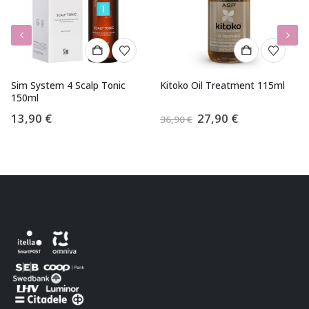
Sim System 4 Scalp Tonic
Kitoko Oil Treatment 115ml
150ml
Algne
Praegune
13,90
€
27,90
€
36,90
€
hind
hind
oli:
on:
36,90 €.
27,90 €.