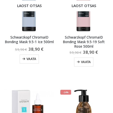
LAOST OTSAS
LAOST OTSAS
Schwarzkopf ChromaID
Schwarzkopf ChromaID
Bonding Mask 9.5-1 Ice 500ml
Bonding Mask 9.5-19 Soft
Rose 500ml
Algne
Praegune
38,90
€
59,90
€
Algne
Praegu
38,90
€
hind
hind
59,90
€
hind
hind
oli:
on:
oli:
on:
VAATA
59,90 €.
38,90 €.
VAATA
59,90 €.
38,90 €
-24%