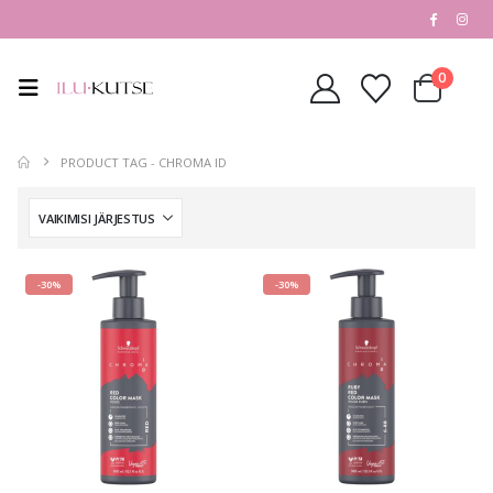
0
PRODUCT TAG -
CHROMA ID
-30%
-30%