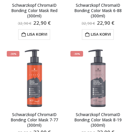
Schwarzkopf ChromaID
Schwarzkopf ChromaID
Bonding Color Mask Red
Bonding Color Mask 6-88
(300ml)
(300ml)
Algne
Praegune
Algne
Praegu
22,90
€
22,90
€
32,90
€
32,90
€
hind
hind
hind
hind
oli:
on:
oli:
on:
LISA KORVI
LISA KORVI
32,90 €.
22,90 €.
32,90 €.
22,90 €
-30%
-30%
Schwarzkopf ChromaID
Schwarzkopf ChromaID
Bonding Color Mask 7-77
Bonding Color Mask 8-19
(300ml)
(300ml)
Algne
Praegune
Algne
Praegu