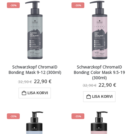
-30%
-30%
Schwarzkopf ChromaID
Schwarzkopf ChromaID
Bonding Mask 9-12 (300ml)
Bonding Color Mask 9.5-19
(300ml)
Algne
Praegune
22,90
€
32,90
€
Algne
Praegu
22,90
€
hind
hind
32,90
€
hind
hind
oli:
on:
oli:
on:
LISA KORVI
32,90 €.
22,90 €.
LISA KORVI
32,90 €.
22,90 €
-35%
-35%