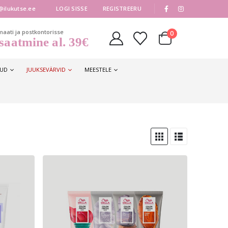
|
@ilukutse.ee
LOGI SISSE
REGISTREERU
maati ja postkontorisse
0
saatmine al. 39€
KUD
JUUKSEVÄRVID
MEESTELE