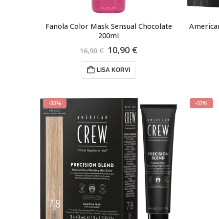
Fanola Color Mask Sensual Chocolate
American
200ml
Algne
Praegune
10,90
€
16,90
€
hind
hind
oli:
on:
LISA KORVI
16,90 €.
10,90 €.
-33%
-33%