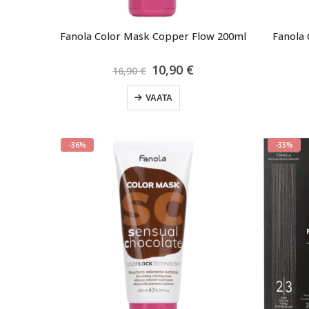
Fanola Color Mask Copper Flow 200ml
Fanola 
Algne
Praegune
10,90
€
16,90
€
hind
hind
oli:
on:
VAATA
16,90 €.
10,90 €.
-36%
-33%