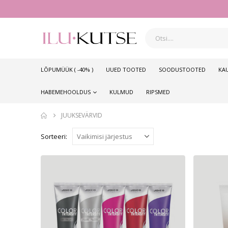
LÕPUMÜÜK ( -40% )
UUED TOOTED
SOODUSTOOTED
KA
HABEMEHOOLDUS
KULMUD
RIPSMED
JUUKSEVÄRVID
Sorteeri: