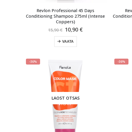
Revlon Professional 45 Days
Rev
Conditioning Shampoo 275ml (Intense
Conditio
Coppers)
Algne
Praegune
10,90
€
15,90
€
hind
hind
oli:
on:
VAATA
15,90 €.
10,90 €.
-36%
-36%
LAOST OTSAS