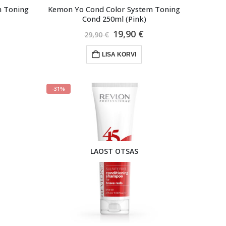
m Toning
Kemon Yo Cond Color System Toning
Cond 250ml (Pink)
raegune
Algne
Praegune
19,90
€
29,90
€
ind
hind
hind
n:
oli:
on:
LISA KORVI
0,90 €.
29,90 €.
19,90 €.
-31%
LAOST OTSAS