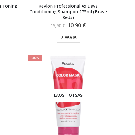
m Toning
Revlon Professional 45 Days
Conditioning Shampoo 275ml (Brave
Reds)
raegune
Algne
Praegune
10,90
€
ind
15,90
€
hind
hind
n:
oli:
on:
9,90 €.
VAATA
15,90 €.
10,90 €.
-36%
LAOST OTSAS