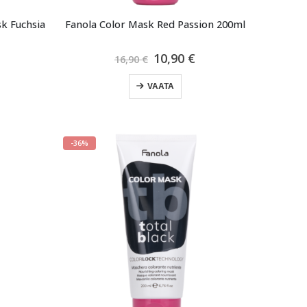
k Fuchsia
Fanola Color Mask Red Passion 200ml
raegune
Algne
Praegune
10,90
€
16,90
€
ind
hind
hind
n:
oli:
on:
VAATA
0,90 €.
16,90 €.
10,90 €.
-36%