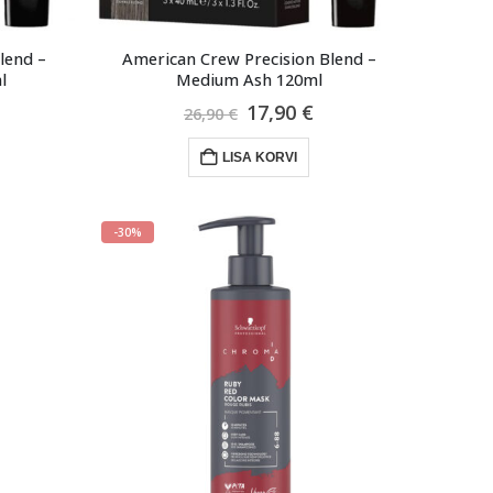
lend –
American Crew Precision Blend –
l
Medium Ash 120ml
raegune
Algne
Praegune
17,90
€
26,90
€
ind
hind
hind
n:
oli:
on:
LISA KORVI
7,90 €.
26,90 €.
17,90 €.
-30%