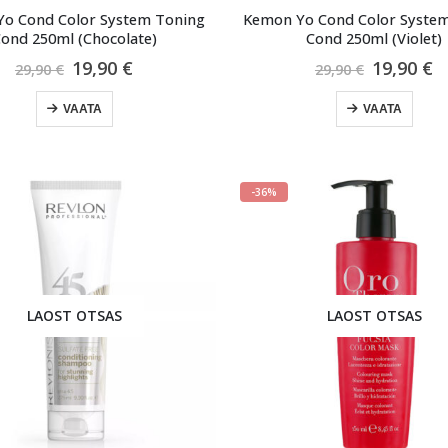
o Cond Color System Toning
Kemon Yo Cond Color Syste
ond 250ml (Chocolate)
Cond 250ml (Violet)
Algne
Praegune
Algne
P
19,90
€
19,90
€
29,90
€
29,90
€
hind
hind
hind
h
oli:
on:
oli:
o
VAATA
VAATA
29,90 €.
19,90 €.
29,90 €.
1
-36%
LAOST OTSAS
LAOST OTSAS