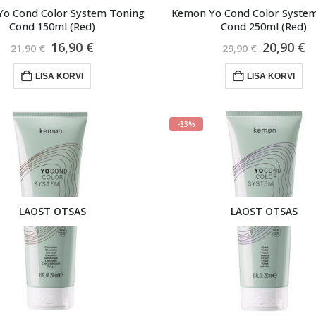
o Cond Color System Toning
Kemon Yo Cond Color Syste
Cond 150ml (Red)
Cond 250ml (Red)
Algne
Praegune
Algne
P
16,90
€
20,90
€
21,90
€
29,90
€
hind
hind
hind
h
oli:
on:
oli:
o
LISA KORVI
LISA KORVI
21,90 €.
16,90 €.
29,90 €.
2
-33%
LAOST OTSAS
LAOST OTSAS