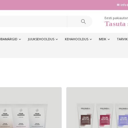
✉ info
Eesti pakiauto
Tasuta 
UBAMÄRGID
JUUKSEHOOLDUS
KEHAHOOLDUS
MEIK
TARVI