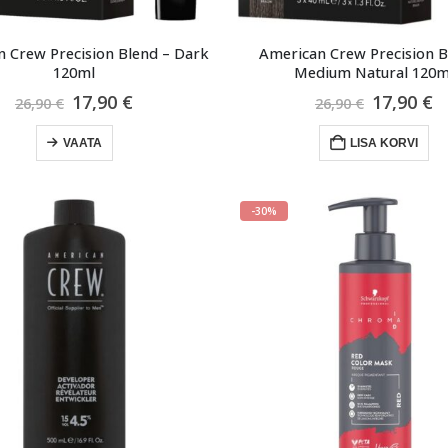
 Crew Precision Blend – Dark
American Crew Precision B
120ml
Medium Natural 120m
Algne
Praegune
Algne
P
17,90
€
17,90
€
26,90
€
26,90
€
hind
hind
hind
h
oli:
on:
oli:
o
VAATA
LISA KORVI
26,90 €.
17,90 €.
26,90 €.
1
-30%