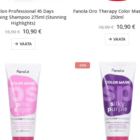
lon Professional 45 Days
Fanola Oro Therapy Color Mas
ning Shampoo 275ml (Stunning
250ml
Highlights)
Algne
P
10,90
€
16,90
€
Algne
Praegune
10,90
€
hind
h
15,90
€
hind
hind
oli:
o
VAATA
oli:
on:
16,90 €.
1
VAATA
15,90 €.
10,90 €.
-36%