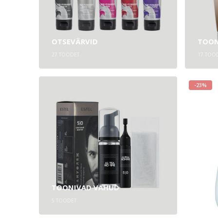
OTSEVÄRVID
TOON
27
TOODET
17
TOOD
-23%
TOONIVAD VAHUD
5
TOODET