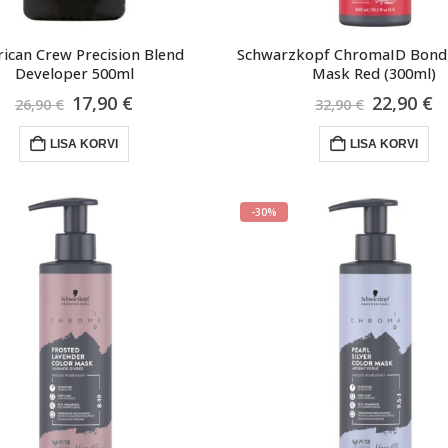
ican Crew Precision Blend
Schwarzkopf ChromaID Bondi
Developer 500ml
Mask Red (300ml)
Algne
Praegune
Algne
P
17,90
€
22,90
€
26,90
€
32,90
€
hind
hind
hind
h
oli:
on:
oli:
o
LISA KORVI
LISA KORVI
26,90 €.
17,90 €.
32,90 €.
2
-30%