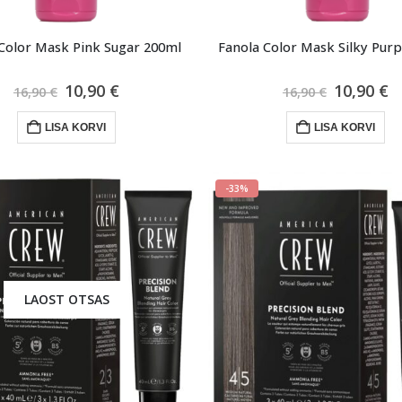
Color Mask Pink Sugar 200ml
Fanola Color Mask Silky Purp
Algne
Praegune
Algne
P
10,90
€
10,90
€
16,90
€
16,90
€
hind
hind
hind
h
oli:
on:
oli:
o
LISA KORVI
LISA KORVI
16,90 €.
10,90 €.
16,90 €.
1
-33%
LAOST OTSAS