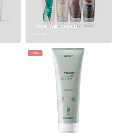
TOONIVAD MASKID
89
TOODET
-33%