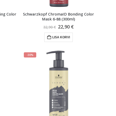
ng Color
Schwarzkopf ChromaID Bonding Color
Mask 6-88 (300ml)
raegune
Algne
Praegune
22,90
€
32,90
€
ind
hind
hind
n:
oli:
on:
LISA KORVI
2,90 €.
32,90 €.
22,90 €.
-30%