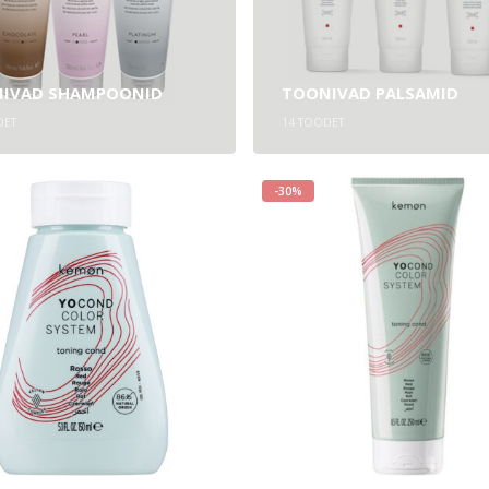
IVAD SHAMPOONID
TOONIVAD PALSAMID
ET
14
TOODET
-30%