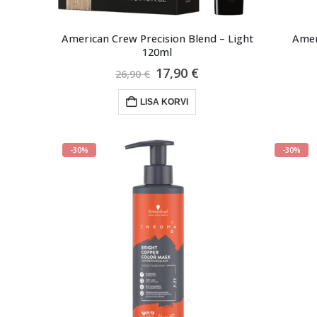
American Crew Precision Blend – Light
Amer
120ml
Algne
Praegune
17,90
€
26,90
€
hind
hind
oli:
on:
LISA KORVI
26,90 €.
17,90 €.
-30%
-30%