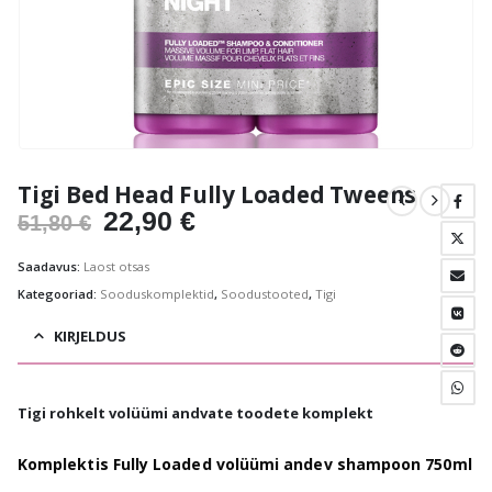
Tigi Bed Head Fully Loaded Tweens
Algne
Praegune
22,90
€
51,80
€
hind
hind
Saadavus:
Laost otsas
oli:
on:
Kategooriad:
Sooduskomplektid
,
Soodustooted
,
Tigi
51,80 €.
22,90 €.
KIRJELDUS
Tigi rohkelt volüümi andvate toodete komplekt
Komplektis Fully Loaded volüümi andev shampoon 750ml