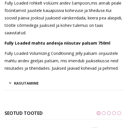
Fully Loaded rohkelt volüümi andev šampoon,mis annab peale
föönitamist juustele kauapüsiva kohevuse ja tiheduse.Kui
soovid päeva jooksul juukseid värskendada, keera pea alaspidi,
töötle sõrmedega juukseid ja kohev tulemus on taas
saavutatud.
Fully Loaded mahtu andevja niisutav palsam 750ml
Fully Loaded Volumizing Conditioning Jelly palsam onjuustele
mahtu andev geeljas palsam, mis imendub juuksekiusse neid
niisutades ja tihendades. Juuksed jäävad kohevad ja pehmed.
KASUTAMINE
SEOTUD TOOTED