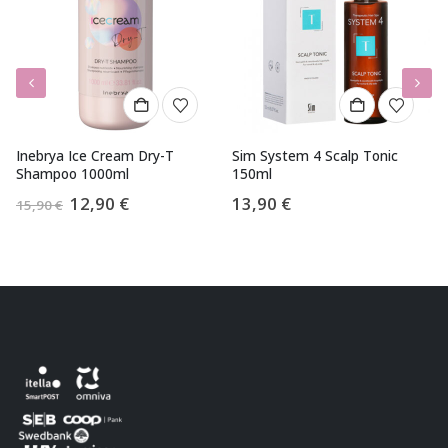
Inebrya Ice Cream Dry-T
Sim System 4 Scalp Tonic
Shampoo 1000ml
150ml
Algne
Praegune
12,90
€
13,90
€
15,90
€
hind
hind
oli:
on:
15,90 €.
12,90 €.