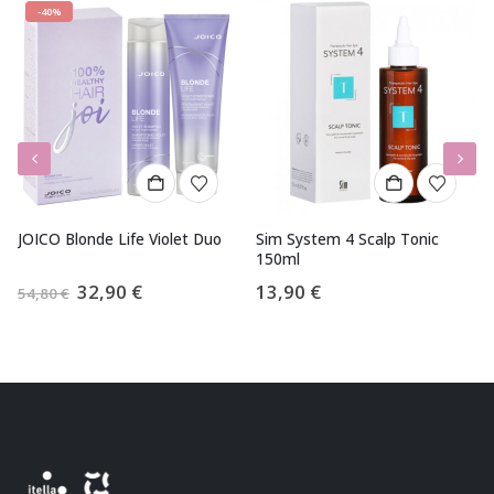
-40%
JOICO Blonde Life Violet Duo
Sim System 4 Scalp Tonic
P
150ml
P
Algne
Praegune
32,90
€
13,90
€
54,80
€
4
hind
hind
oli:
on:
54,80 €.
32,90 €.