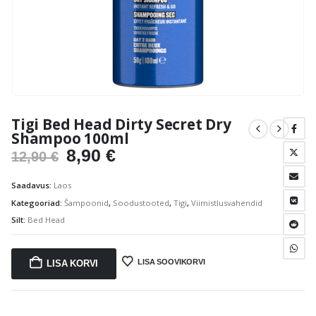
Tigi Bed Head Dirty Secret Dry
Shampoo 100ml
Algne
Praegune
8,90
€
12,90
€
hind
hind
Saadavus:
Laos
oli:
on:
Kategooriad:
Šampoonid
,
Soodustooted
,
Tigi
,
Viimistlusvahendid
12,90 €.
8,90 €.
Silt:
Bed Head
LISA SOOVIKORVI
LISA KORVI