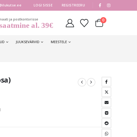
|
@ilukutse.ee
LOGI SISSE
REGISTREERU
maati ja postkontorisse
0
saatmine al. 39€
KUD
JUUKSEVÄRVID
MEESTELE
sa)
d