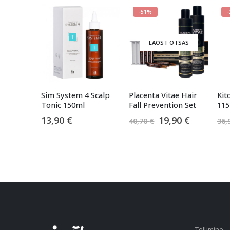
-51%
LAOST OTSAS
Sim System 4 Scalp
Placenta Vitae Hair
Kit
Tonic 150ml
Fall Prevention Set
11
Algne
Praegun
13,90
€
19,90
€
40,70
€
36,
hind
hind
oli:
on:
40,70 €.
19,90 €.
Tellimine