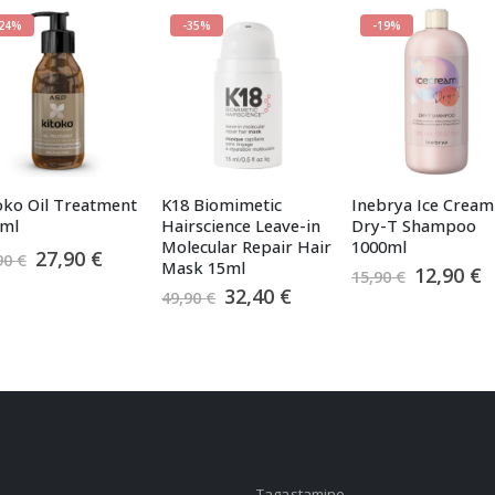
-24%
-35%
-19%
oko Oil Treatment
K18 Biomimetic
Inebrya Ice Cream
5ml
Hairscience Leave-in
Dry-T Shampoo
Molecular Repair Hair
1000ml
e
Algne
Praegune
27,90
€
90
€
Mask 15ml
Algne
P
12,90
€
hind
hind
15,90
€
hind
h
Algne
Praegune
32,40
€
oli:
on:
49,90
€
oli:
o
hind
hind
36,90 €.
27,90 €.
15,90 €.
1
oli:
on:
49,90 €.
32,40 €.
Tagastamine