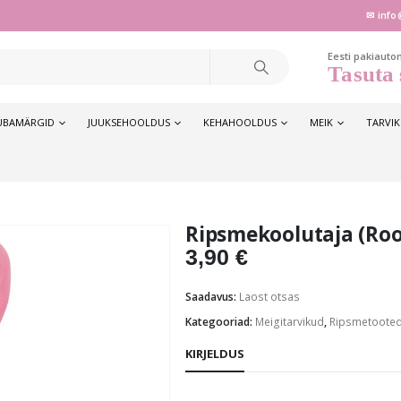
✉ info
Eesti pakiauto
Tasuta 
UBAMÄRGID
JUUKSEHOOLDUS
KEHAHOOLDUS
MEIK
TARVI
Ripsmekoolutaja (Roo
3,90
€
Saadavus:
Laost otsas
Kategooriad:
Meigitarvikud
,
Ripsmetoote
KIRJELDUS