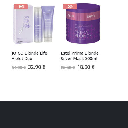
-40%
-20%
JOICO Blonde Life
Estel Prima Blonde
Violet Duo
Silver Mask 300ml
Algne
Praegune
Algne
Praegune
32,90
€
18,90
€
54,80
€
23,50
€
raegune
hind
hind
hind
hind
ind
oli:
on:
oli:
on:
n:
54,80 €.
32,90 €.
23,50 €.
18,90 €.
2,90 €.