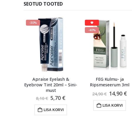
SEOTUD TOOTED
-40%
LAOST OTSAS
elash &
FEG Kulmu- ja
RefectoCil Extra E
0ml – Sini-
Ripsmeseerum 3ml
Protection Papers 8
t
Algne
Praegune
14,90
€
5,90
€
24,90
€
lgne
Praegune
,70
€
hind
hind
ind
hind
oli:
on:
LISA KORVI
VAATA
i:
on:
24,90 €.
14,90 €.
KORVI
,10 €.
5,70 €.