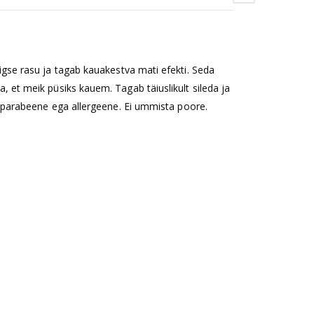
igse rasu ja tagab kauakestva mati efekti. Seda
a, et meik püsiks kauem. Tagab täiuslikult sileda ja
ki, parabeene ega allergeene. Ei ummista poore.