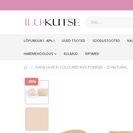
LÕPUMÜÜK ( -40% )
UUED TOOTED
SOODUSTOOTED
KA
HABEMEHOOLDUS
KULMUD
RIPSMED
PAESE HI RICE! COLOURED RICE POWDER – 20 NATURAL
-30%