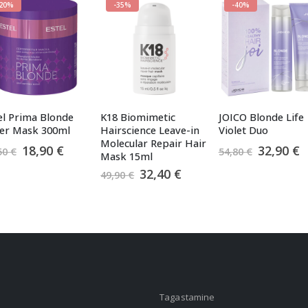
-20%
-35%
-40%
el Prima Blonde
K18 Biomimetic
JOICO Blonde Life
ver Mask 300ml
Hairscience Leave-in
Violet Duo
Molecular Repair Hair
Algne
Praegune
Algne
P
18,90
€
32,90
€
50
€
54,80
€
Mask 15ml
hind
hind
hind
h
Algne
Praegune
32,40
€
oli:
on:
oli:
o
49,90
€
hind
hind
23,50 €.
18,90 €.
54,80 €.
3
oli:
on:
49,90 €.
32,40 €.
Tagastamine