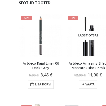
SEOTUD TOOTED
-8%
LAOST OTSAS
LAOST OTSAS
jal Liner 06
Artdeco Amazing Effect
Artdeco Eye Brow P
k Grey
Mascara (Black 6ml)
Black
Algne
Praegune
Algne
Praegune
3,45
€
11,90
€
5,90
€
12,90
€
hind
hind
hind
hind
oli:
on:
oli:
on:
SA KORVI
VAATA
VAATA
6,90 €.
3,45 €.
12,90 €.
11,90 €.