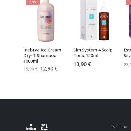
-19%
Inebrya Ice Cream
Sim System 4 Scalp
Est
Dry-T Shampoo
Tonic 150ml
Sil
1000ml
13,90
€
23,
Algne
Praegune
12,90
€
15,90
€
hind
hind
oli:
on:
15,90 €.
12,90 €.
Tellimine