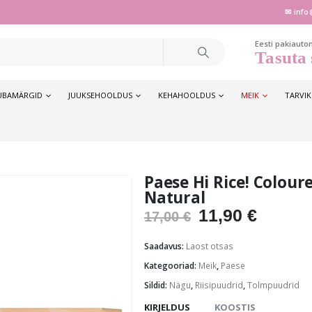
✉ info
Eesti pakiauto
Tasuta 
UBAMÄRGID
JUUKSEHOOLDUS
KEHAHOOLDUS
MEIK
TARVI
Paese Hi Rice! Colour
Natural
Algne
Praeg
11,90
€
17,00
€
hind
hind
oli:
on:
Saadavus:
Laost otsas
17,00 €.
11,90 €
Kategooriad:
Meik
,
Paese
Sildid:
Nägu
,
Riisipuudrid
,
Tolmpuudrid
KIRJELDUS
KOOSTIS