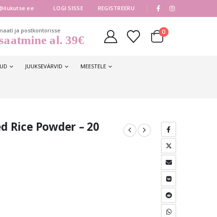
|
@ilukutse.ee
LOGI SISSE
REGISTREERU
maati ja postkontorisse
0
saatmine al. 39€
KUD
JUUKSEVÄRVID
MEESTELE
ed Rice Powder – 20
une
.