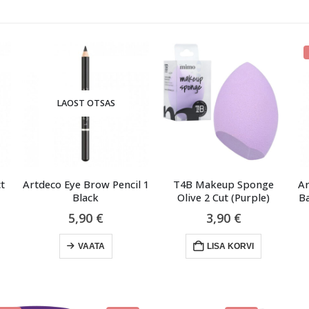
-13%
LAOST OTSAS
encil 1
T4B Makeup Sponge
Artdeco Color Booster Li
Olive 2 Cut (Purple)
Balm – 0 Boosting Pink 3
Algne
Pra
3,90
€
12,90
€
14,90
€
hind
hin
oli:
on:
LISA KORVI
VAATA
14,90 €.
12,9