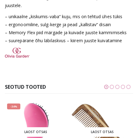
juustele.
– unikaalne „kiskumis-vaba“ kuju, mis on tehtud ühes tükis
– ergonoomiline, sulg-kerge ja pead „kallistav“ disain
– Memory Flex piid märgade ja kuivade juuste kammimiseks
– suurepärane õhu läbilaskvus – kiirem juuste kuivatamine
SEOTUD TOOTED
-34%
LAOST OTSAS
LAOST OTSAS