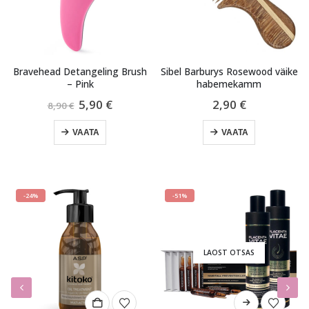
Bravehead Detangeling Brush
Sibel Barburys Rosewood väike
– Pink
habemekamm
une
Algne
Praegune
5,90
€
2,90
€
8,90
€
hind
hind
oli:
on:
VAATA
VAATA
8,90 €.
5,90 €.
-24%
-51%
LAOST OTSAS