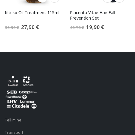
Kitoko Oil Treatment 115ml
Placenta Vitae Hair Fall
Prevention Set
Algne
Praegune
Algne
Praegune
27,90
€
19,90
€
36,90
€
40,70
€
hind
hind
hind
hind
oli:
on:
oli:
on:
36,90 €.
27,90 €.
40,70 €.
19,90 €.
Tellimine
Transport