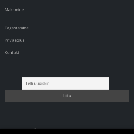
Maksmine
Tagastamine
Privaatsus
Kontakt
© 2023 Roskul OÜ Kõik õigused kaitstud.