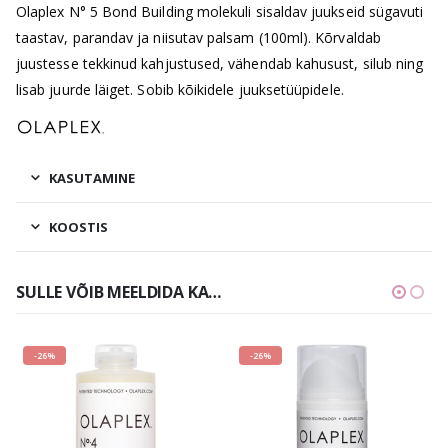
Olaplex N° 5 Bond Building molekuli sisaldav juukseid sügavuti
taastav, parandav ja niisutav palsam (100ml). Kõrvaldab
juustesse tekkinud kahjustused, vähendab kahusust, silub ning
lisab juurde läiget. Sobib kõikidele juuksetüüpidele.
KASUTAMINE
KOOSTIS
SULLE VÕIB MEELDIDA KA…
-26%
-26%