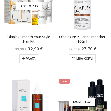
LAOST OTSAS
 Style
Olaplex N° 6 Bond Smoother
Olaplex Hair Repair Trea
100ml
Kit
Praegune
Algne
Praegune
Algne
P
€
27,70
€
67,50
€
37,50
€
75,00
€
hind
hind
hind
hind
h
Tasuta tarne ⛟
on:
oli:
on:
oli:
o
LISA KORVI
€.
32,90 €.
37,50 €.
27,70 €.
75,00 €.
6
VAATA
-51%
LAOST OTSAS