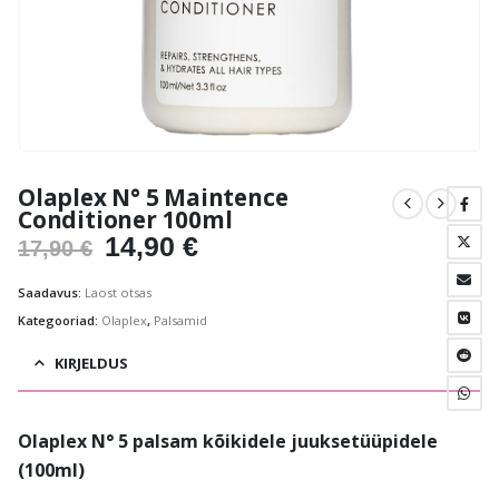
Olaplex N° 5 Maintence
Conditioner 100ml
Algne
Praegune
14,90
€
17,90
€
hind
hind
Saadavus:
Laost otsas
oli:
on:
Kategooriad:
Olaplex
,
Palsamid
17,90 €.
14,90 €.
KIRJELDUS
Olaplex N° 5 palsam kõikidele juuksetüüpidele
(100ml)