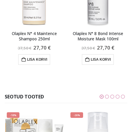
Olaplex N° 8 Bond Intense
Olaplex N° 7 Bonding Oil 30ml
Moisture Mask 100ml
gune
Algne
Praegune
Algne
Praegu
27,70
€
27,70
€
37,50
€
37,50
€
hind
hind
hind
hind
oli:
on:
oli:
on:
LISA KORVI
LISA KORVI
 €.
37,50 €.
27,70 €.
37,50 €.
27,70 €
SEOTUD TOOTED
-26%
-10%