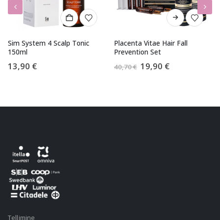
Sim System 4 Scalp Tonic
Placenta Vitae Hair Fall
150ml
Prevention Set
Algne
Praegune
13,90
€
19,90
€
40,70
€
hind
hind
oli:
on:
40,70 €.
19,90 €.