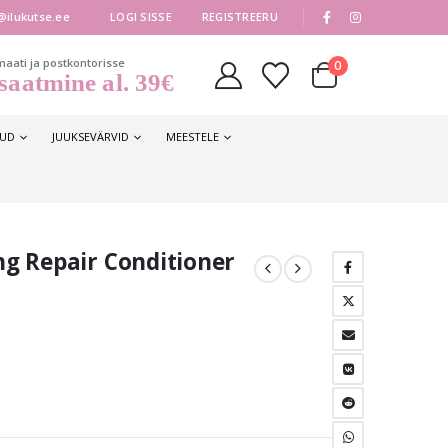
|
@ilukutse.ee
LOGI SISSE
REGISTREERU
maati ja postkontorisse
0
saatmine al. 39€
KUD
JUUKSEVÄRVID
MEESTELE
g Repair Conditioner
une
.