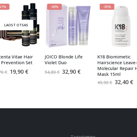
-51%
-40%
-35%
LAOST OTSAS
centa Vitae Hair
JOICO Blonde Life
K18 Biomimetic
l Prevention Set
Violet Duo
Hairscience Leave-
Molecular Repair 
e
Algne
Praegune
Algne
Praegune
19,90
€
32,90
€
70
€
54,80
€
Mask 15ml
hind
hind
hind
hind
Algne
P
32,40
€
oli:
on:
oli:
on:
49,90
€
hind
h
40,70 €.
19,90 €.
54,80 €.
32,90 €.
oli:
o
49,90 €.
3
Tagastamine