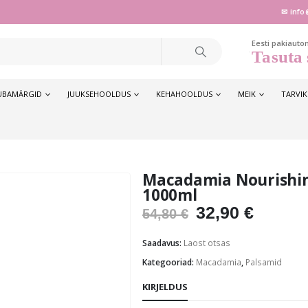
✉ info
Eesti pakiauto
Tasuta 
UBAMÄRGID
JUUKSEHOOLDUS
KEHAHOOLDUS
MEIK
TARVI
Macadamia Nourishin
1000ml
Algne
Praeg
32,90
€
54,80
€
hind
hind
oli:
on:
Saadavus:
Laost otsas
54,80 €.
32,90 €
Kategooriad:
Macadamia
,
Palsamid
KIRJELDUS