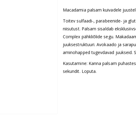
Macadamia palsam kuivadele juustel
Toitev sulfaadi-, parabeenide- ja glu
niisutust. Palsam sisaldab eksklusii
Complex pähkliõlide segu. Makadaami
juuksestruktuuri. Avokaado ja sarapuu
aminohapped tugevdavad juukseid. Si
Kasutamine: Kanna palsam puhastess
sekundit. Loputa.