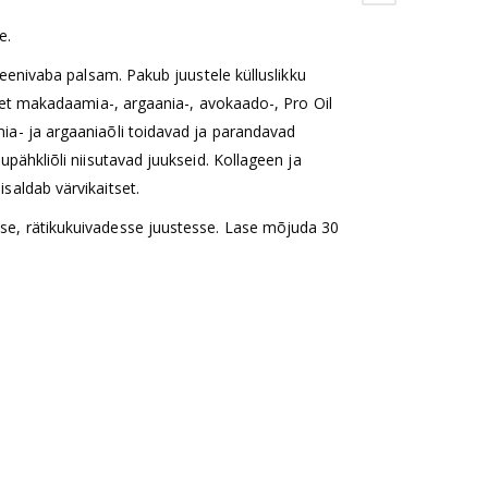
e.
teenivaba palsam. Pakub juustele külluslikku
vset makadaamia-, argaania-, avokaado-, Pro Oil
a- ja argaaniaõli toidavad ja parandavad
pähkliõli niisutavad juukseid. Kollageen ja
saldab värvikaitset.
e, rätikukuivadesse juustesse. Lase mõjuda 30