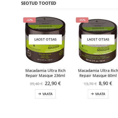
SEOTUD TOOTED
-42%
-35%
-
LAOST OTSAS
LAOST OTSAS
Macadamia Ultra Rich
Macadamia Ultra Rich
M
y
Repair Masque 236ml
Repair Masque 60ml
Algne
Praegune
Algne
Praegun
22,90
€
8,90
€
39,40
€
13,70
€
aegune
hind
hind
hind
hind
d
oli:
on:
oli:
on:
VAATA
VAATA
39,40 €.
22,90 €.
13,70 €.
8,90 €.
90 €.