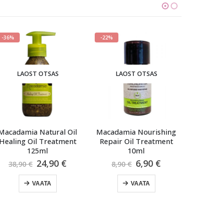
-22%
-39%
ST OTSAS
LAOST OTSAS
LAOST OTS
a Natural Oil
Macadamia Nourishing
Macadamia Nou
Oil Treatment
Repair Oil Treatment
Repair Masque
125ml
10ml
Alg
23,
39,40
€
Algne
Praegune
Algne
Praegune
24,90
€
6,90
€
hin
€
8,90
€
hind
hind
hind
hind
oli:
VAATA
oli:
on:
oli:
on:
39,4
VAATA
VAATA
38,90 €.
24,90 €.
8,90 €.
6,90 €.