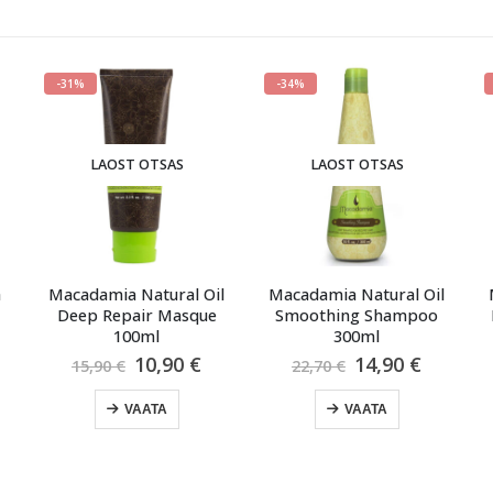
31%
-34%
-36%
LAOST OTSAS
LAOST OTSAS
LAO
acadamia Natural Oil
Macadamia Natural Oil
Macadami
Deep Repair Masque
Smoothing Shampoo
Healing 
100ml
300ml
e
Algne
Praegune
Algne
Praegune
10,90
€
14,90
€
15,90
€
22,70
€
38,90
hind
hind
hind
hind
oli:
on:
oli:
on:
VAATA
VAATA
15,90 €.
10,90 €.
22,70 €.
14,90 €.