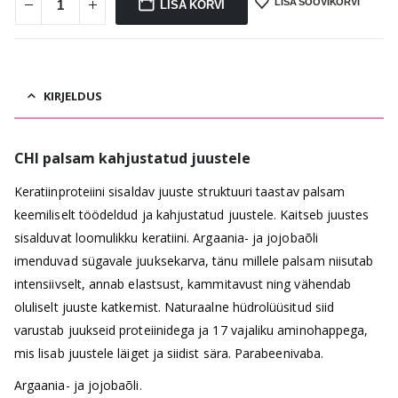
LISA SOOVIKORVI
LISA KORVI
KIRJELDUS
CHI palsam kahjustatud juustele
Keratiinproteiini sisaldav juuste struktuuri taastav palsam
keemiliselt töödeldud ja kahjustatud juustele. Kaitseb juustes
sisalduvat loomulikku keratiini. Argaania- ja jojobaõli
imenduvad sügavale juuksekarva, tänu millele palsam niisutab
intensiivselt, annab elastsust, kammitavust ning vähendab
oluliselt juuste katkemist. Naturaalne hüdrolüüsitud siid
varustab juukseid proteiinidega ja 17 vajaliku aminohappega,
mis lisab juustele läiget ja siidist sära. Parabeenivaba.
Argaania- ja jojobaõli.