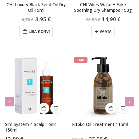
 Dry
CHI Vibes Wake + Fake
CHI Keratin Silk Infusion 177
Soothing Dry Shampoo 150g
aegune
Algne
Praegune
Algne
Pra
14,90
€
26,90
€
20,50
€
38,90
€
d
hind
hind
hind
hind
oli:
on:
oli:
on:
VAATA
LISA KORVI
5 €.
20,50 €.
14,90 €.
38,90 €.
26,9
-24%
-2
m System 4 Scalp Tonic
Kitoko Oil Treatment 115ml
Este
0ml
300m
Algne
Praegune
3,90
€
27,90
€