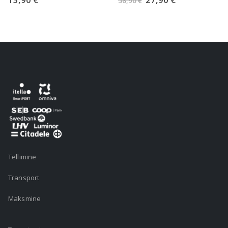
36,90
€
23,5
hind
hind
oli:
on:
36,90 €.
27,90 €.
Tellimine
Transport
Maksmine