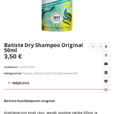
Batiste Dry Shampoo Original
50ml
3,50
€
Saadavus:
Laost otsas
Kategooriad:
Batiste
,
Šampoonid
,
Viimistlusvahendid
KIRJELDUS
Batiste kuivšampoon original
Kuivšampoon imab rasu, annab juustele värske lõhna ja