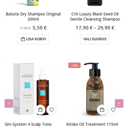
Batiste Dry Shampoo Original
CHI Luxury Black Seed Oil
200ml
Gentle Cleansing Shampoo
une
Algne
Praegune
Hinna
5,50
€
17,90
€
–
29,90
€
7,30
€
hind
hind
17,90
Sellel tootel on mitu varianti. Valikuid saab teha tootelehel.
oli:
on:
kuni
LISA KORVI
VALI SUURUS
.
7,30 €.
5,50 €.
29,90
-24%
Sim System 4 Scalp Tonic
Kitoko Oil Treatment 115ml