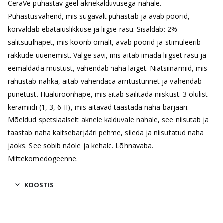
CeraVe puhastav geel aknekalduvusega nahale.
Puhastusvahend, mis sügavalt puhastab ja avab poorid,
kõrvaldab ebatäiuslikkuse ja liigse rasu. Sisaldab: 2%
salitsüülhapet, mis koorib õrnalt, avab poorid ja stimuleerib
rakkude uuenemist. Valge savi, mis aitab imada liigset rasu ja
eemaldada mustust, vähendab naha läiget. Niatsiinamiid, mis
rahustab nahka, aitab vähendada ärritustunnet ja vähendab
punetust. Hüaluroonhape, mis aitab säilitada niiskust. 3 olulist
keramiidi (1, 3, 6-II), mis aitavad taastada naha barjääri.
Mõeldud spetsiaalselt aknele kalduvale nahale, see niisutab ja
taastab naha kaitsebarjääri pehme, sileda ja niisutatud naha
jaoks. See sobib näole ja kehale. Lõhnavaba.
Mittekomedogeenne.
KOOSTIS