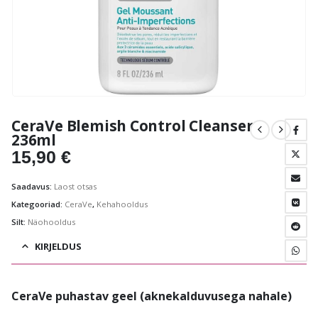
CeraVe Blemish Control Cleanser
236ml
15,90
€
Saadavus:
Laost otsas
Kategooriad:
CeraVe
,
Kehahooldus
Silt:
Näohooldus
KIRJELDUS
CeraVe puhastav geel (aknekalduvusega nahale)