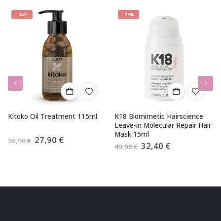
-24%
-35%
Kitoko Oil Treatment 115ml
K18 Biomimetic Hairscience
Leave-in Molecular Repair Hair
Mask 15ml
Algne
Praegune
27,90
€
36,90
€
Algne
Praegune
32,40
€
hind
hind
49,90
€
hind
hind
oli:
on:
oli:
on:
36,90 €.
27,90 €.
49,90 €.
32,40 €.