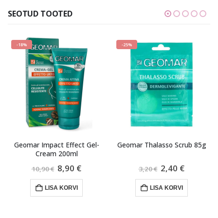
SEOTUD TOOTED
-25%
Gel-
Geomar Thalasso Scrub 85g
ItalWax After Wax Lemon 
100ml
raegune
Algne
Praegune
2,40
€
4,70
€
3,20
€
ind
hind
hind
n:
oli:
on:
LISA KORVI
LISA KORVI
.
,90 €.
3,20 €.
2,40 €.